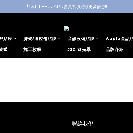
加入LIFE+GUARD會員累積滿額更多優惠!!
燈貼膜
腳架/遙控器貼膜
音訊設備貼膜
Apple產品
款式
施工教學
JJC 遮光罩
品牌介紹
聯絡我們