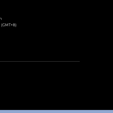
m
0 (GMT+8)