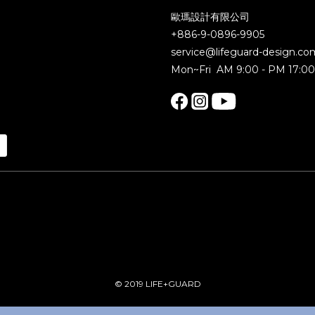
歐瑪設計有限公司
+886-9-0896-9905
service@lifeguard-design.co
Mon~Fri AM 9:00 - PM 17:0
© 2019 LIFE+GUARD