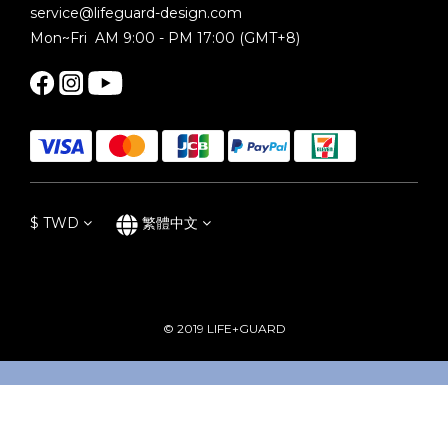
service@lifeguard-design.com
Mon~Fri AM 9:00 - PM 17:00 (GMT+8)
$
TWD
繁體中文
© 2019 LIFE+GUARD